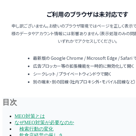
ご利用のブラウザは未対応です
機能
料金
ブログ
サポート
お問い合わせ
申し訳ございません。お使いのブラウザ環境ではページを正しく表示で
ログイン
新規登録
様のデータやアカウント情報には影響ありません（表示処理のみの問題
いずれかでアクセスしてください。
ブログ一覧に戻る
5
分で読めます
LOCALGOAT編集部
2026-02-15
最新版の Google Chrome / Microsoft Edge / Safari
MEO対策
Googleマップ
ローカルSEO
広告ブロッカー等の拡張機能を一時的に無効化して開く
MEO対策とは？完全ガイド【2026年最
シークレット / プライベートウィンドウで開く
別の端末・別の回線（社内プロキシ外・モバイル回線など）
MEO対策の基礎から実践まで徹底解説。Googleマップで
目次
MEO対策とは
なぜMEO対策が必要なのか
検索行動の変化
飲食店経営の厳しさ