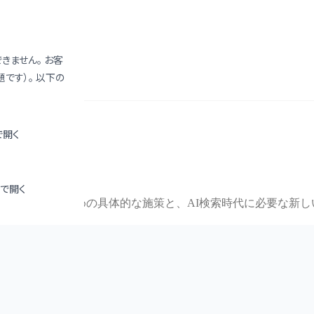
きません。 お客
です）。 以下の
 で開く
新版】
で開く
上位表示を目指すための具体的な施策と、AI検索時代に必要な新