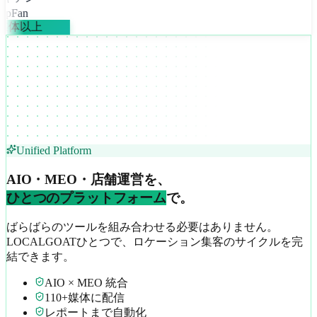
apFan
0媒体以上
Unified Platform
AIO・MEO・店舗運営を、
ひとつのプラットフォーム
で。
ばらばらのツールを組み合わせる必要はありません。
LOCALGOATひとつで、ロケーション集客のサイクルを完
結できます。
AIO × MEO 統合
110+媒体に配信
レポートまで自動化