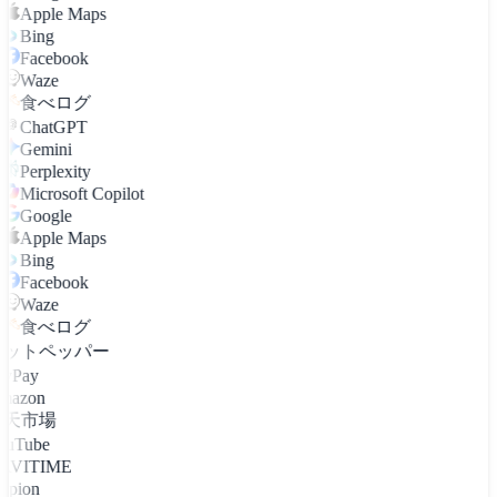
Apple Maps
Bing
Facebook
Waze
食べログ
ChatGPT
Gemini
Perplexity
Microsoft Copilot
Google
Apple Maps
Bing
Facebook
Waze
食べログ
ホットペッパー
ayPay
mazon
楽天市場
ouTube
AVITIME
apion